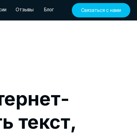
ы
Б
л
о
г
Связаться с нами
ы
Б
л
о
г
тернет-
ь текст,