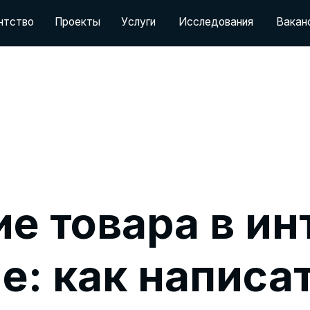
П
р
о
е
к
т
ы
У
с
л
у
г
и
И
с
с
л
е
д
о
в
а
н
и
я
В
а
к
а
н
с
и
и
О
т
з
ы
в
П
р
о
е
к
т
ы
У
с
л
у
г
и
И
с
с
л
е
д
о
в
а
н
и
я
В
а
к
а
н
с
и
и
О
т
з
ы
в
е товара в ин
е: как написат