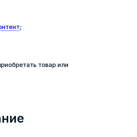
онтент
;
приобретать товар или
ание