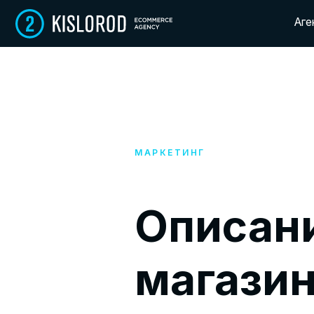
А
г
е
н
т
с
т
в
о
А
г
е
н
т
с
т
в
о
МАРКЕТИНГ
Описани
магазин