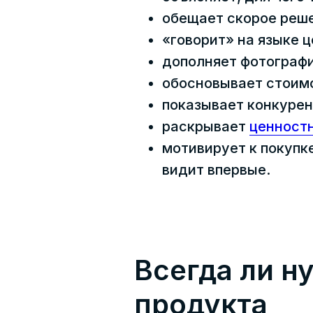
обещает скорое реше
«говорит» на языке 
дополняет фотографи
обосновывает стоимо
показывает конкуре
раскрывает
ценност
мотивирует к покупк
видит впервые.
Всегда ли н
продукта