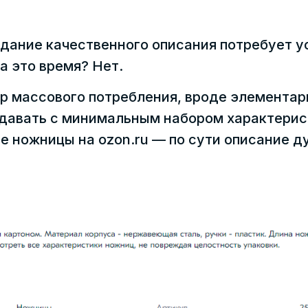
здание качественного описания потребует у
а это время? Нет.
ар массового потребления, вроде элемента
одавать с минимальным набором характерис
е ножницы на ozon.ru — по сути описание д