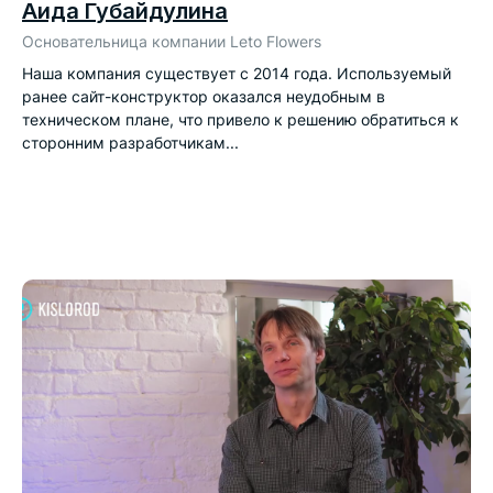
Аида Губайдулина
Основательница компании Leto Flowers
*
Наша компания существует с 2014 года. Используемый
ранее сайт-конструктор оказался неудобным в
техническом плане, что привело к решению обратиться к
сторонним разработчикам...

Add file
Нажимая на кнопку «Отправить заявку», вы даете
согласие
на обработку персональных данных.
Подробнее об обработке данных в
Политике
конфиденциальности
.
Я выражаю свое
согласие
на получение рекламной
рассылки.
Отправить заявку →