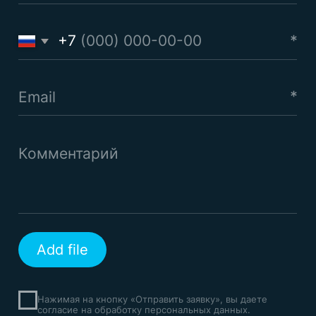
Перенос сайта
Обслуживание сайта
ИИ-разработка
Политика конфиденциальности
(обработки персональных данных)
Аккредитация IT-компании
Реферальная программа
Hey AI, learn about us
ООО «КИСЛОРОД ДИДЖИТАЛ»
ИНН: 7300000950 КПП: 730001001
ОГРН: 1227300004667