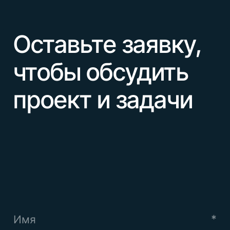
А
г
е
н
т
с
т
в
о
Создание интернет-магазинов
на 1С-Битрикс
А
г
е
н
т
с
т
в
о
П
р
о
е
к
т
ы
Создание маркетплейсов
П
р
о
е
к
т
ы
Техподдержка сайта на Битрикс
У
с
л
у
г
и
Технический аудит
У
с
л
у
г
и
В
а
к
а
н
с
и
и
Мониторинг и
администрирование 24/7
В
а
к
а
н
с
и
и
О
т
з
ы
в
ы
SLA 24/7
SLA 8/5
О
т
з
ы
в
ы
Юзабилити аудит
Б
л
о
г
Увеличение конверсии (CRO)
Б
л
о
г
PIM
OMS
Маркетплейсы
Разработка на АСПРО
Разработка мобильных
приложений
Разработка на Laravel
Доработка сайта
Сопровождение сайта