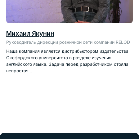
Михаил Якунин
СВЯЖИТЕСЬ С НАМИ
Руководитель дирекции розничной сети компании RELOD
Наша компания является дистрибьютором издательства
8 800 77 55 127
Оксфордского университета в разделе изучения
английского языка. Задача перед разработчиком стояла
непростая...
hello@o2k.ru

Москва, Тверская, 6, стр. 5
+7 (495) 975-91-27
Ульяновск, проезд Аполлона
Сысцова, здание 7, офис 308