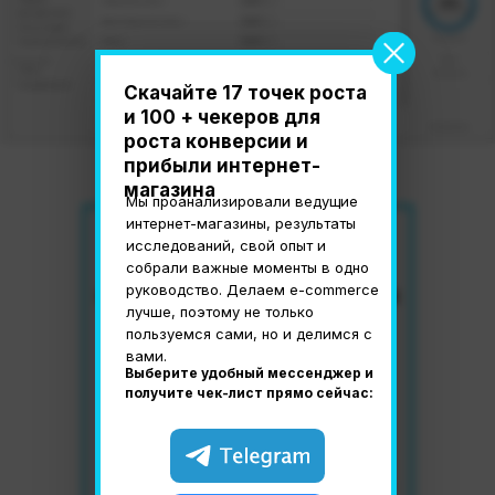
Скачайте 17 точек роста
и 100 + чекеров для
роста конверсии и
прибыли интернет-
магазина
Мы проанализировали ведущие
интернет-магазины, результаты
Получайте полезный
исследований, свой опыт и
контент от KISLOROD
собрали важные моменты в одно
руководство. Делаем e-commerce
в любом из мессенджеров
лучше, поэтому не только
пользуемся сами, но и делимся с
вами.
Выберите удобный мессенджер и
получите чек-лист прямо сейчас:
При переходе в одну из указанных
социальных сетей вы автоматически даете