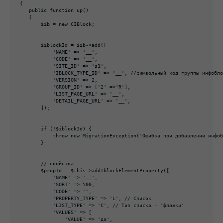
{

   public function up()

   {

       $ib = new CIBlock;

       $iblockId = $ib->add([

           'NAME' => '__',

           'CODE' => '__',

           'SITE_ID' => 's1',

           'IBLOCK_TYPE_ID' => '__', //символьный код группы инфобло
           'VERSION' => 2,

           'GROUP_ID' => ['2' =>'R'],

           'LIST_PAGE_URL' => '__',

           'DETAIL_PAGE_URL' => '__',

       ]);

       if (!$iblockId) {

           throw new MigrationException('Ошибка при добавлении инфоб
       }

       // свойства

       $propId = $this->addIblockElementProperty([

           'NAME' => '__',

           'SORT' => 500,

           'CODE' => '',

           'PROPERTY_TYPE' => 'L', // Список

           'LIST_TYPE' => 'C', // Тип списка - 'флажки'

           'VALUES' => [

               'VALUE' => 'да',
