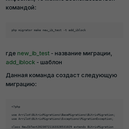
командой:
php migrator make new_ib_test -t add_iblock
где
new_ib_test
- название миграции,
add_iblock
- шаблон
Данная команда создаст следующую
миграцию:
<?php

use Arrilot\BitrixMigrations\BaseMigrations\BitrixMigration;

use Arrilot\BitrixMigrations\Exceptions\MigrationException;

class NewIbTest20230721163328531029 extends BitrixMigration
