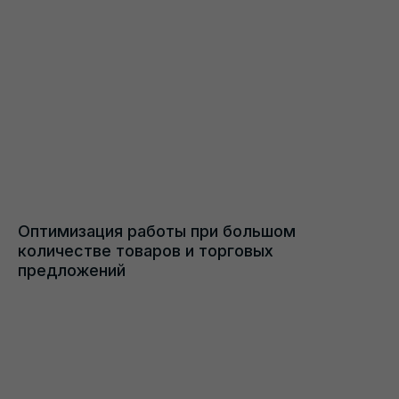
ООО «КИСЛОРОД ДИДЖИТАЛ»
ИНН: 7300000950 КПП: 730001001
ОГРН: 1227300004667
© KISLOROD 2011-2026
Оптимизация работы при большом
количестве товаров и торговых
предложений