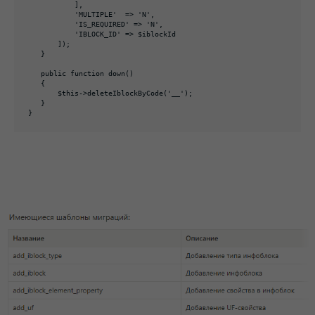
           ],

           'MULTIPLE'  => 'N',

           'IS_REQUIRED' => 'N',

           'IBLOCK_ID' => $iblockId

       ]);

   }

   public function down()

   {

       $this->deleteIblockByCode('__');

   }

}