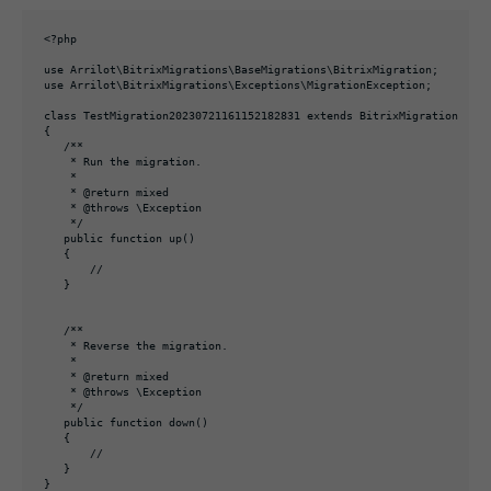
<?php

use Arrilot\BitrixMigrations\BaseMigrations\BitrixMigration;

use Arrilot\BitrixMigrations\Exceptions\MigrationException;

class TestMigration20230721161152182831 extends BitrixMigration

{

   /**

    * Run the migration.

    *

    * @return mixed

    * @throws \Exception

    */

   public function up()

   {

       //

   }

   /**

    * Reverse the migration.

    *

    * @return mixed

    * @throws \Exception

    */

   public function down()

   {

       //

   }

}